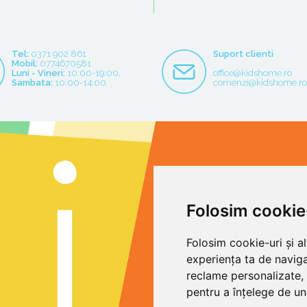
Tel:
0371 902 861
Suport clienti
Mobil:
0774670581
Luni - Vineri:
10:00-19:00,
office@kidshome.ro
Sambata:
10:00-14:00
comenzi@kidshome.r
Folosim cookie
Folosim cookie-uri și a
experiența ta de naviga
reclame personalizate, 
pentru a înțelege de und