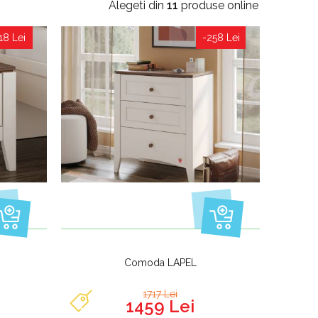
Alegeti din
11
produse online
18 Lei
-258 Lei
Comoda LAPEL
1717 Lei
1459 Lei