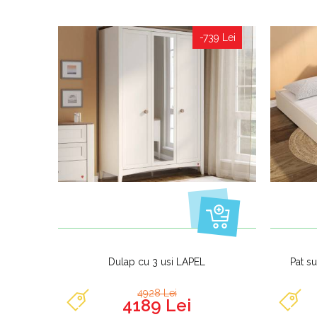
-739 Lei
Dulap cu 3 usi LAPEL
Pat s
4928 Lei
4189 Lei