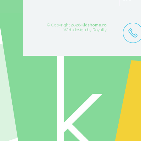
© Copyright 2026
Kidshome.ro
Web design
by
Royalty