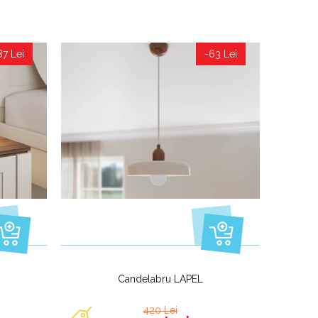
87 Lei
-63 Lei
Candelabru LAPEL
420 Lei