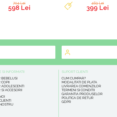
704 Lei
469 Lei
598 Lei
399 Lei
SI INFORMATII
SUPORT CLIENTI
R BEBELUSI
CUM CUMPAR?
 COPII
MODALITATI DE PLATA
R ADOLESCENTI
LIVRAREA COMENZILOR
 SI ACCESORII
TERMENI SI CONDITII
GARANTIA PRODUSELOR
NOI
POLITICA DE RETUR
LIENTI
GDPR
 NOSTRU