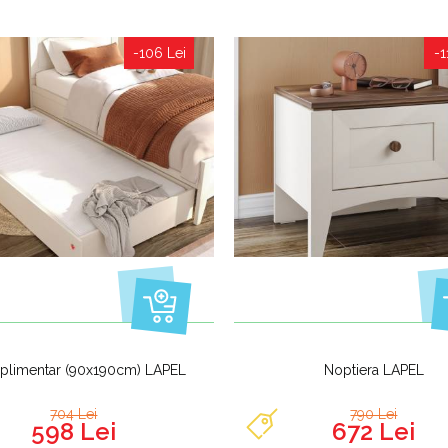
-106 Lei
-1
uplimentar (90x190cm) LAPEL
Noptiera LAPEL
704 Lei
790 Lei
598 Lei
672 Lei