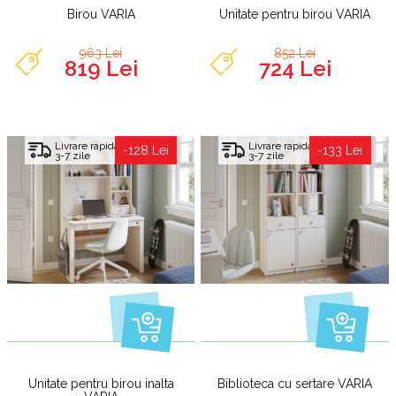
Birou VARIA
Unitate pentru birou VARIA
963 Lei
852 Lei
819 Lei
724 Lei
Livrare rapida
Livrare rapida
-128 Lei
-133 Lei
3-7 zile
3-7 zile
Unitate pentru birou inalta
Biblioteca cu sertare VARIA