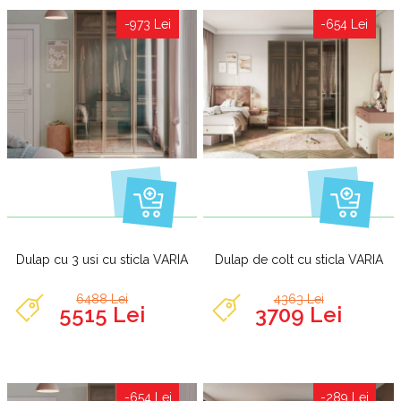
-973 Lei
-654 Lei
Dulap cu 3 usi cu sticla VARIA
Dulap de colt cu sticla VARIA
6488 Lei
4363 Lei
5515 Lei
3709 Lei
-654 Lei
-289 Lei