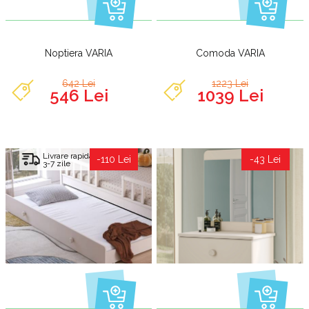
Noptiera VARIA
Comoda VARIA
642 Lei
1223 Lei
546 Lei
1039 Lei
Livrare rapida
-110 Lei
-43 Lei
3-7 zile