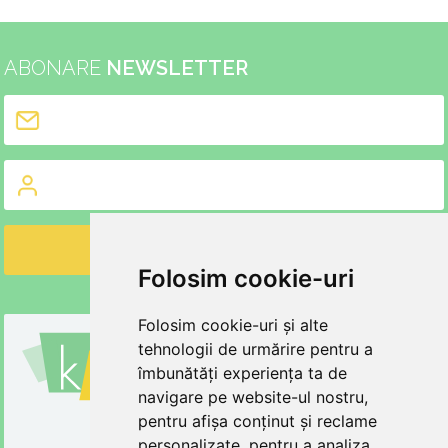
ABONARE
NEWSLETTER
Folosim cookie-uri
Folosim cookie-uri și alte
PRODUSE SI INFORMATII
tehnologii de urmărire pentru a
MOBILIER BEBELUSI
îmbunătăți experiența ta de
MOBILIER COPII
MOBILIER ADOLESCENTI
navigare pe website-ul nostru,
MOBILIER SI ACCESORII
pentru afișa conținut și reclame
DESPRE NOI
personalizate, pentru a analiza