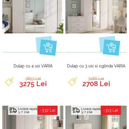
Dulap cu 4 usi VARIA
Dulap cu 3 usi si oglinda VARIA
3853 Lei
3186 Lei
3275 Lei
2708 Lei
Livrare rapida
Livrare rapida
-332 Lei
-313 Lei
3-7 zile
3-7 zile