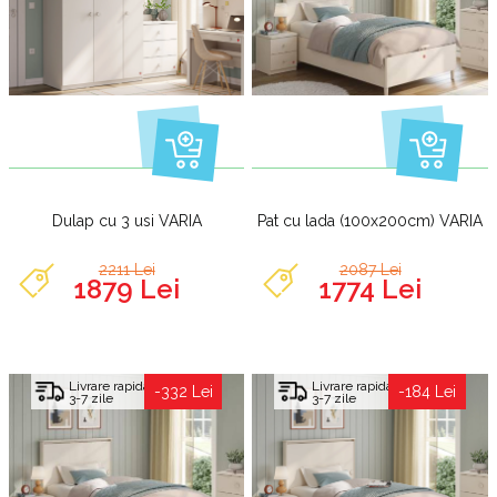
Dulap cu 3 usi VARIA
Pat cu lada (100x200cm) VARIA
2211 Lei
2087 Lei
1879 Lei
1774 Lei
Livrare rapida
Livrare rapida
-332 Lei
-184 Lei
3-7 zile
3-7 zile