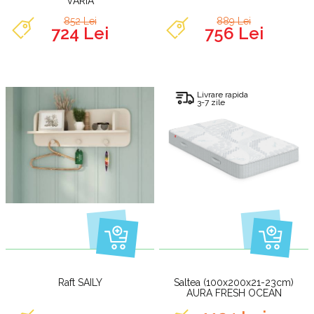
VARIA
852 Lei
889 Lei
724 Lei
756 Lei
Livrare rapida
3-7 zile
Raft SAILY
Saltea (100x200x21-23cm)
AURA FRESH OCEAN