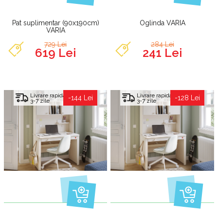
Pat suplimentar (90x190cm)
Oglinda VARIA
VARIA
729 Lei
284 Lei
619 Lei
241 Lei
Livrare rapida
Livrare rapida
-144 Lei
-128 Lei
3-7 zile
3-7 zile