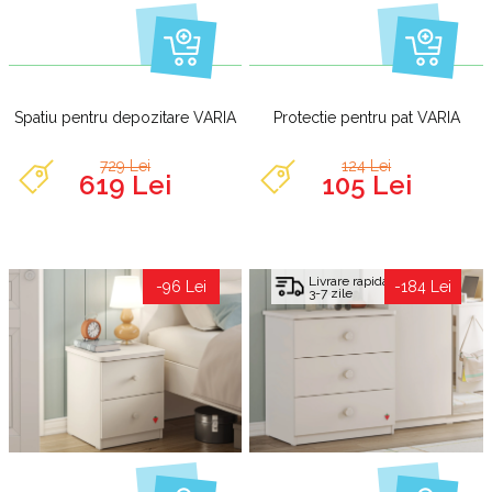
Spatiu pentru depozitare VARIA
Protectie pentru pat VARIA
729 Lei
124 Lei
619 Lei
105 Lei
Livrare rapida
-96 Lei
-184 Lei
3-7 zile