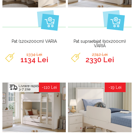
Pat (120x200cm) VARIA
Pat supraetajat (90x200cm)
VARIA
1334 Lei
2742 Lei
1134 Lei
2330 Lei
Livrare rapida
-110 Lei
-19 Lei
3-7 zile