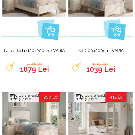
Pat cu lada (120x200cm) VARIA
Pat (100x200cm) VARIA
2211 Lei
1223 Lei
1879 Lei
1039 Lei
Livrare rapida
Livrare rapida
-200 Lei
-412 Lei
3-7 zile
3-7 zile