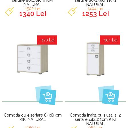
sertare 86x134cm KIKI
sertare 86x134cm KIKI
NATURAL
NATURAL
1502 Lei
1404 Lei
1340 Lei
1253 Lei
-170 Lei
-104 Lei
Comoda cu 4 sertare 84x89cm
Comoda inalta cu 1 usai si 2
KIKI NATURAL
sertare 44x102cm KIKI
NATURAL
1580 Lei
965 Lei