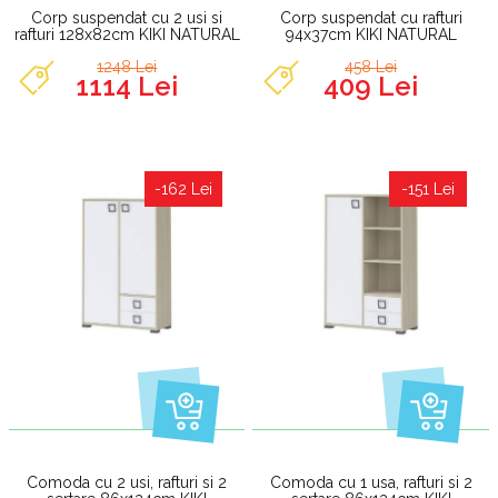
Corp suspendat cu 2 usi si
Corp suspendat cu rafturi
rafturi 128x82cm KIKI NATURAL
94x37cm KIKI NATURAL
1248 Lei
458 Lei
1114 Lei
409 Lei
-162 Lei
-151 Lei
Comoda cu 2 usi, rafturi si 2
Comoda cu 1 usa, rafturi si 2