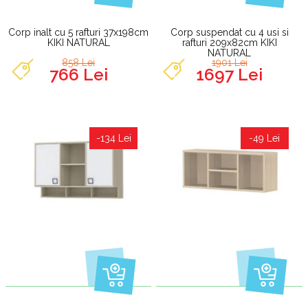
Corp inalt cu 5 rafturi 37x198cm
Corp suspendat cu 4 usi si
KIKI NATURAL
rafturi 209x82cm KIKI
NATURAL
858 Lei
1901 Lei
766 Lei
1697 Lei
-134 Lei
-49 Lei