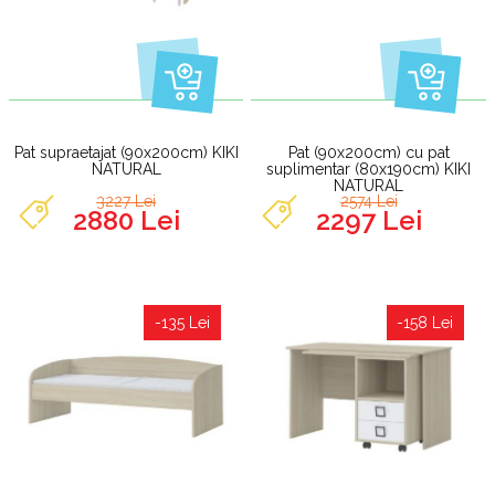
Pat supraetajat (90x200cm) KIKI
Pat (90x200cm) cu pat
NATURAL
suplimentar (80x190cm) KIKI
NATURAL
3227 Lei
2574 Lei
2880 Lei
2297 Lei
-135 Lei
-158 Lei