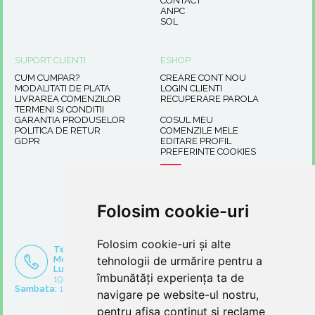
CONTACT
ANPC
SOL
SUPORT CLIENTI
ESHOP
CUM CUMPAR?
CREARE CONT NOU
MODALITATI DE PLATA
LOGIN CLIENTI
LIVRAREA COMENZILOR
RECUPERARE PAROLA
TERMENI SI CONDITII
GARANTIA PRODUSELOR
COSUL MEU
POLITICA DE RETUR
COMENZILE MELE
GDPR
EDITARE PROFIL
PREFERINTE COOKIES
Folosim cookie-uri
Folosim cookie-uri și alte
Tel:
0371 902 861
Suport clienti
Mobil:
0774670581
tehnologii de urmărire pentru a
Luni - Vineri:
10:00-
office@kidshome.ro
îmbunătăți experiența ta de
19:00,
comenzi@kidshome.ro
Sambata:
10:00-14:00
navigare pe website-ul nostru,
pentru afișa conținut și reclame