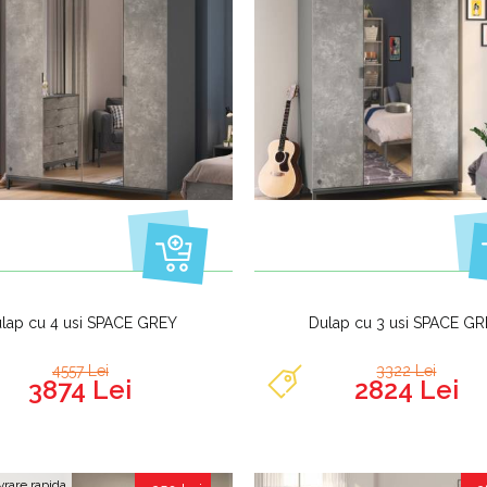
lap cu 4 usi SPACE GREY
Dulap cu 3 usi SPACE G
4557 Lei
3322 Lei
3874 Lei
2824 Lei
vrare rapida