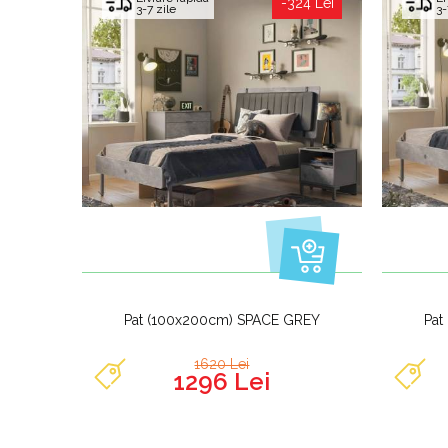
-324 Lei
3-7 zile
3-
Pat (100x200cm) SPACE GREY
Pat
1620 Lei
1296 Lei