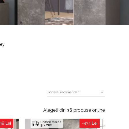
rey
Alegeti din
36
produse online
Livrare rapida
98 Lei
-434 Lei
3-7 zile