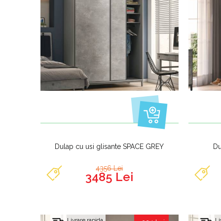
Dulap cu usi glisante SPACE GREY
Du
4356 Lei
3485 Lei
Livrare rapida
Li