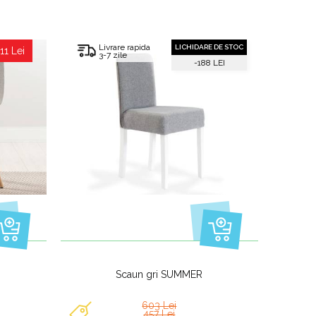
Livrare rapida
LICHIDARE DE STOC
11 Lei
3-7 zile
-188 LEI
Scaun gri SUMMER
603 Lei
457 Lei