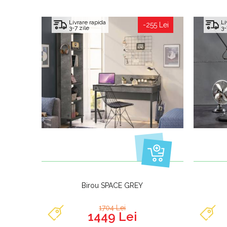
Livrare rapida
Li
-255 Lei
3-7 zile
3-
Birou SPACE GREY
1704 Lei
1449 Lei