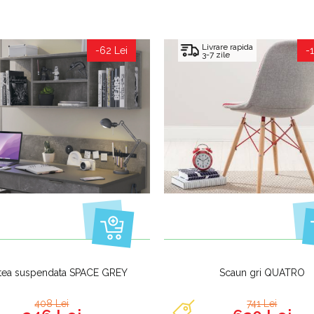
Livrare rapida
-62 Lei
-1
3-7 zile
atea suspendata SPACE GREY
Scaun gri QUATRO
408 Lei
741 Lei