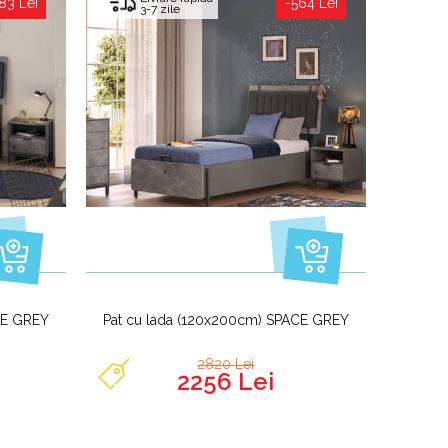
83 Lei
-564 Lei
3-7 zile
CE GREY
Pat cu lada (120x200cm) SPACE GREY
2820 Lei
2256 Lei