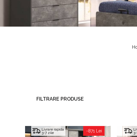
H
FILTRARE PRODUSE
Livrare rapida
Li
-871 Lei
3-7 zile
3-