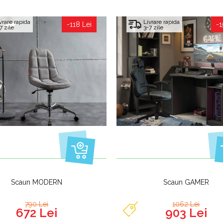
vrare rapida
Livrare rapida
-118 Lei
-1
7 zile
3-7 zile
Scaun MODERN
Scaun GAMER
790 Lei
1062 Lei
672 Lei
903 Lei