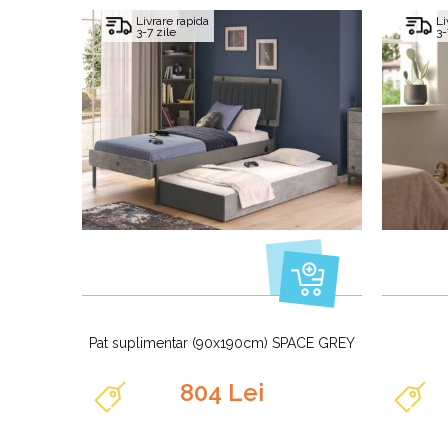
Livrare rapida
Li
3-7 zile
3-
Pat suplimentar (90x190cm) SPACE GREY
804 Lei