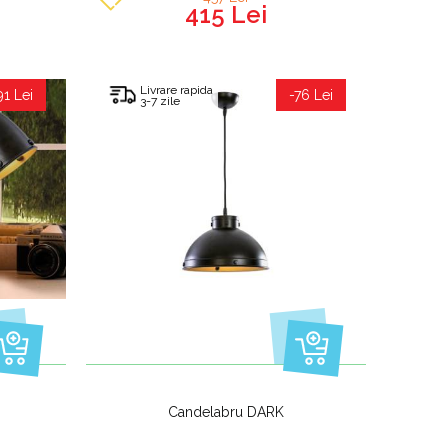
415 Lei
Livrare rapida
91 Lei
-76 Lei
3-7 zile
Candelabru DARK