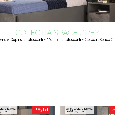
COLECTIA SPACE GREY
ome
»
Copii si adolescenti
»
Mobilier adolescenti
» Colectia Space G
vrare rapida
Livrare rapida
-683 Lei
-4
7 zile
3-7 zile