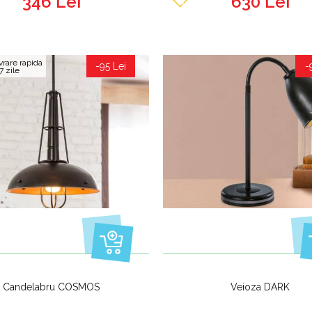
346 Lei
630 Lei
vrare rapida
-95 Lei
-
7 zile
Candelabru COSMOS
Veioza DARK