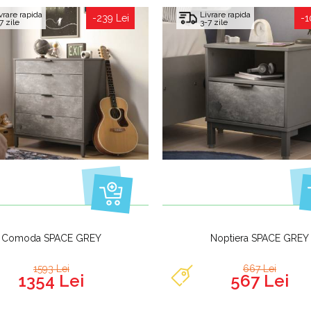
vrare rapida
Livrare rapida
-239 Lei
-1
7 zile
3-7 zile
Comoda SPACE GREY
Noptiera SPACE GREY
1593 Lei
667 Lei
1354 Lei
567 Lei