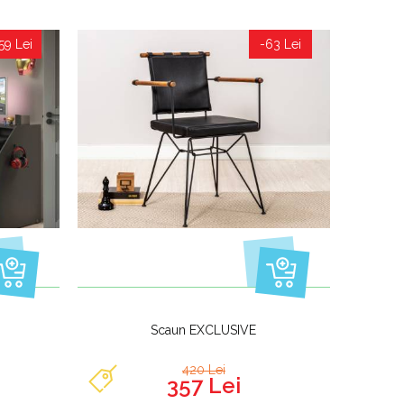
59 Lei
-63 Lei
Scaun EXCLUSIVE
420 Lei
357 Lei