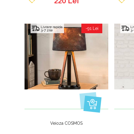
220 Lei
Livrare rapida
Li
-91 Lei
3-7 zile
3-
Veioza COSMOS