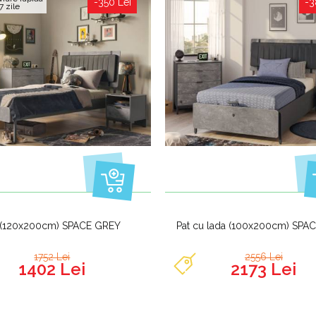
-350 Lei
-3
7 zile
 (120x200cm) SPACE GREY
Pat cu lada (100x200cm) SPA
1752 Lei
2556 Lei
1402 Lei
2173 Lei