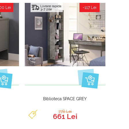
Livrare rapida
00 Lei
-117 Lei
3-7 zile
Biblioteca SPACE GREY
778 Lei
661 Lei