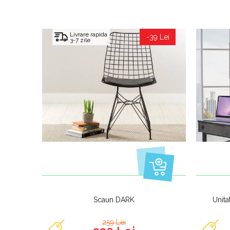
Livrare rapida
-39 Lei
3-7 zile
Scaun DARK
Unit
259 Lei