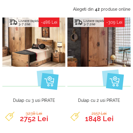
Alegeti din
42
produse online
Livrare rapida
Livrare rapida
-486 Lei
-309 Lei
3-7 zile
3-7 zile
Dulap cu 3 usi PIRATE
Dulap cu 2 usi PIRATE
3238 Lei
2157 Lei
2752 Lei
1848 Lei