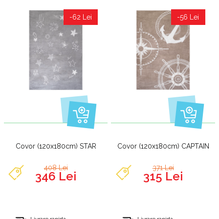
-62 Lei
-56 Lei
Covor (120x180cm) STAR
Covor (120x180cm) CAPTAIN
408 Lei
371 Lei
346 Lei
315 Lei
Livrare rapida
Livrare rapida