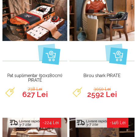
Pat suplimentar (90x180cm)
Birou shark PIRATE
PIRATE
738 Lei
3050 Lei
627 Lei
2592 Lei
Livrare rapida
Livrare rapida
-224 Lei
-146 Lei
3-7 zile
3-7 zile