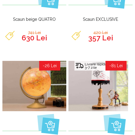
Scaun beige QUATRO
Scaun EXCLUSIVE
741 Lei
420 Lei
630 Lei
357 Lei
Livrare rapida
-26 Lei
-81 Lei
3-7 zile