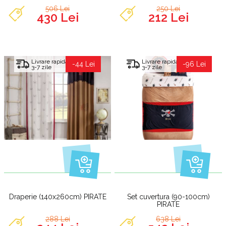
506 Lei
250 Lei
430 Lei
212 Lei
Livrare rapida
Livrare rapida
-44 Lei
-96 Lei
3-7 zile
3-7 zile
Draperie (140x260cm) PIRATE
Set cuvertura (90-100cm)
PIRATE
288 Lei
638 Lei