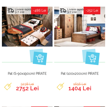
Livrare rapida
Livrare rapida
-486 Lei
-252 Lei
3-7 zile
3-7 zile
Pat (S-90x190cm) PIRATE
Pat (100x200cm) PIRATE
3238 Lei
1656 Lei
2752 Lei
1404 Lei