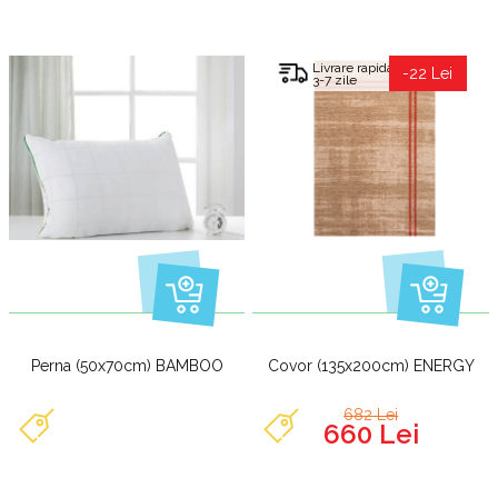
Livrare rapida
-22 Lei
3-7 zile
Perna (50x70cm) BAMBOO
Covor (135x200cm) ENERGY
682 Lei
660 Lei