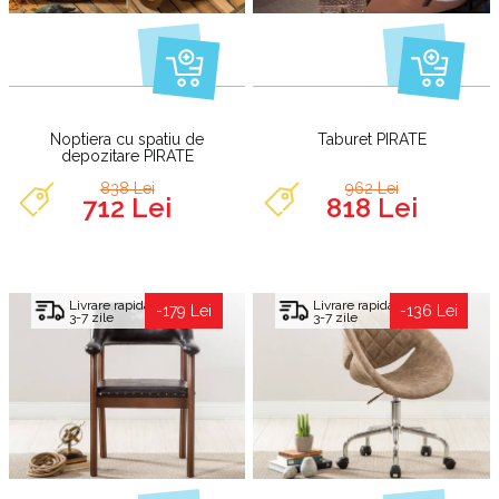
Noptiera cu spatiu de
Taburet PIRATE
depozitare PIRATE
838 Lei
962 Lei
712 Lei
818 Lei
Livrare rapida
Livrare rapida
-179 Lei
-136 Lei
3-7 zile
3-7 zile