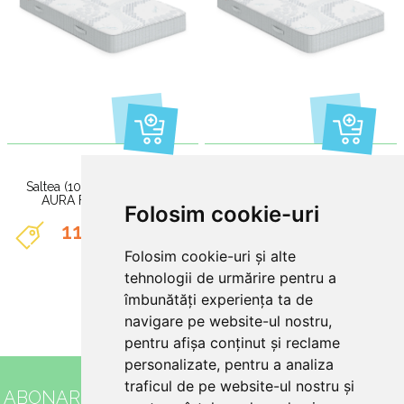
Saltea (100x200x21-23cm)
Saltea (120x200x21-23cm)
AURA FRESH OCEAN
AURA FRESH OCEAN
Folosim cookie-uri
1124 Lei
1284 Lei
Folosim cookie-uri și alte
tehnologii de urmărire pentru a
îmbunătăți experiența ta de
navigare pe website-ul nostru,
«
1
2
»
pentru afișa conținut și reclame
personalizate, pentru a analiza
traficul de pe website-ul nostru și
ABONARE
NEWSLETTER