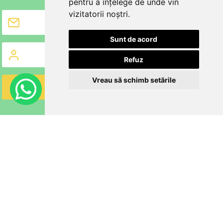
pentru a înțelege de unde vin
vizitatorii noștri.
Sunt de acord
Refuz
Vreau să schimb setările
PRODUSE SI INFORMATII
MOBILIER BEBELUSI
MOBILIER COPII
MOBILIER ADOLESCENTI
MOBILIER SI ACCESORII
DESPRE NOI
SUPORT CLIENTI
BLOGUL NOSTRU
CONTACT
ANPC
SOL