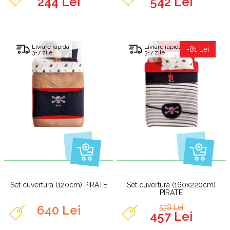
244 Lei
542 Lei
Livrare rapida
Livrare rapida
-81 Lei
3-7 zile
3-7 zile
Set cuvertura (120cm) PIRATE
Set cuvertura (160x220cm)
PIRATE
640 Lei
538 Lei
457 Lei