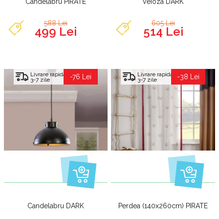
Candelabru PIRATE
Veioza DARK
588 Lei
605 Lei
499 Lei
514 Lei
Livrare rapida
Livrare rapida
-76 Lei
-38 Lei
3-7 zile
3-7 zile
Candelabru DARK
Perdea (140x260cm) PIRATE