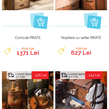
Comoda PIRATE
Noptiera cu sertar PIRATE
1612 Lei
738 Lei
1371 Lei
627 Lei
Livrare rapida
Livrare rapida
-126 Lei
-144 Lei
3-7 zile
3-7 zile