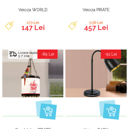
Veioza WORLD
Veioza PIRATE
173 Lei
538 Lei
147 Lei
457 Lei
Livrare rapida
-89 Lei
-91 Lei
3-7 zile