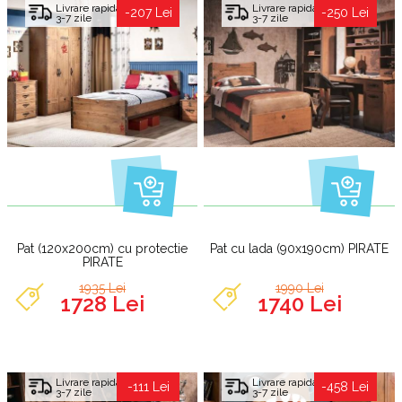
Livrare rapida
Livrare rapida
-207 Lei
-250 Lei
3-7 zile
3-7 zile
Pat (120x200cm) cu protectie
Pat cu lada (90x190cm) PIRATE
PIRATE
1935 Lei
1990 Lei
1728 Lei
1740 Lei
Livrare rapida
Livrare rapida
-111 Lei
-458 Lei
3-7 zile
3-7 zile