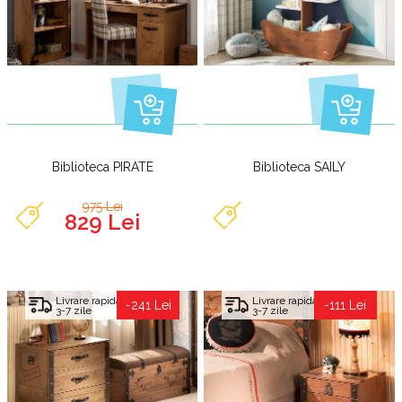
Biblioteca PIRATE
Biblioteca SAILY
975 Lei
829 Lei
Livrare rapida
Livrare rapida
-241 Lei
-111 Lei
3-7 zile
3-7 zile