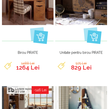
Birou PIRATE
Unitate pentru birou PIRATE
1488 Lei
975 Lei
1264 Lei
829 Lei
Livrare rapida
-146 Lei
3-7 zile