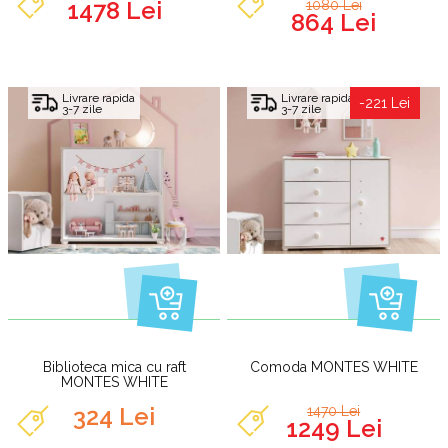
1478 Lei
1080 Lei
864 Lei
Livrare rapida
Livrare rapida
-221 Lei
3-7 zile
3-7 zile
Biblioteca mica cu raft
Comoda MONTES WHITE
MONTES WHITE
324 Lei
1470 Lei
1249 Lei