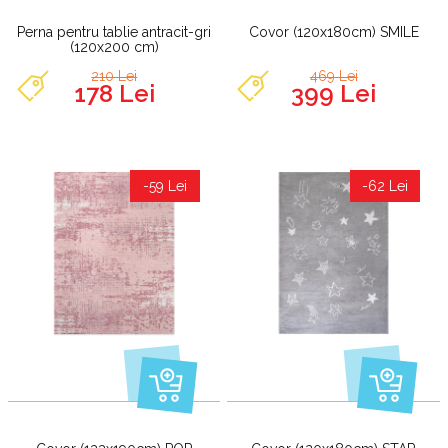
Perna pentru tablie antracit-gri
Covor (120x180cm) SMILE
(120x200 cm)
210 Lei
469 Lei
178 Lei
399 Lei
-59 Lei
-62 Lei