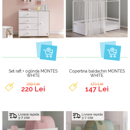
Set raft + oglinda MONTES
Copertina baldachin MONTES
WHITE
WHITE
259 Lei
173 Lei
220 Lei
147 Lei
Livrare rapida
Livrare rapida
3-7 zile
3-7 zile