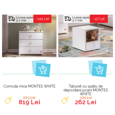
Livrare rapida
Livrare rapida
-144 Lei
-47 Lei
3-7 zile
3-7 zile
Comoda mica MONTES WHITE
Taburet cu spatiu de
depozitare jucarii MONTES
WHITE
963 Lei
309 Lei
819 Lei
262 Lei