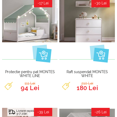
-17 Lei
-30 Lei
Protectie pentru pat MONTES
Raft suspendat MONTES
WHITE LINE
WHITE
111 Lei
210 Lei
94 Lei
180 Lei
Livrare rapida
-39 Lei
-26 Lei
3-7 zile