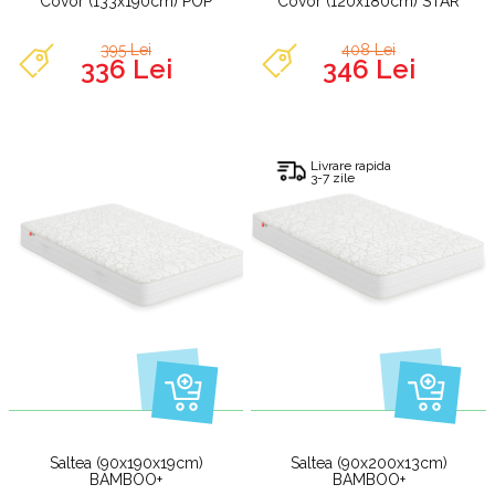
Covor (133x190cm) POP
Covor (120x180cm) STAR
395 Lei
408 Lei
336 Lei
346 Lei
Livrare rapida
3-7 zile
Saltea (90x190x19cm)
Saltea (90x200x13cm)
BAMBOO+
BAMBOO+