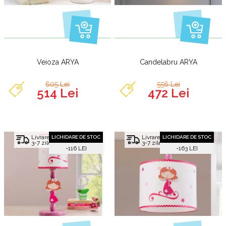
Veioza ARYA
Candelabru ARYA
605 Lei
556 Lei
514 Lei
472 Lei
Livrare rapida
Livrare rapida
LICHIDARE DE STOC
LICHIDARE DE STOC
3-7 zile
3-7 zile
-116 LEI
-163 LEI