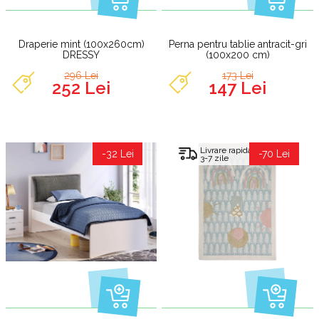
Draperie mint (100x260cm)
Perna pentru tablie antracit-gri
DRESSY
(100x200 cm)
296 Lei
173 Lei
252 Lei
147 Lei
Livrare rapida
-32 Lei
-70 Lei
3-7 zile